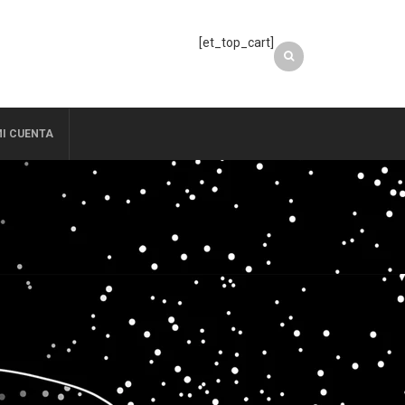
[et_top_cart]
I CUENTA