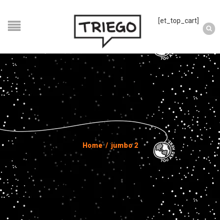
[et_top_cart]
Home
/
jumbo 2