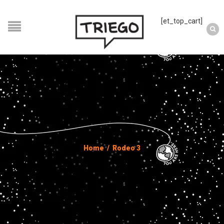
[et_top_cart]
Home
/
Rodeo 3