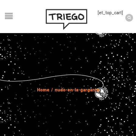
[et_top_cart]
Home
/
nudo-en-la-garganta