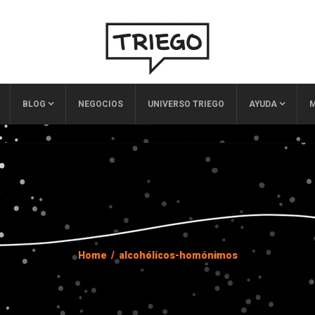
BLOG
NEGOCIOS
UNIVERSO TRIEGO
AYUDA
M
Home
/
alcohólicos-homónimos