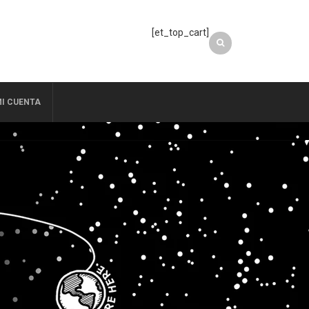
[et_top_cart]
I CUENTA