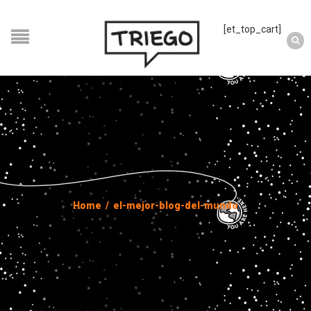
[et_top_cart]
Home
/
el-mejor-blog-del-mundo