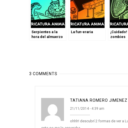
Serpientes a la
La fun-eraria
¡Cuidado!
hora del almuerzo
zombies
3 COMMENTS
TATIANA ROMERO JIMENEZ
21/11/2014 - 4:39 am
ohhh! descubrí 2 formas de ver a Lu
esto no me lo esperaba