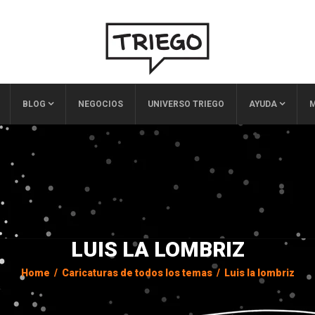
BLOG
NEGOCIOS
UNIVERSO TRIEGO
AYUDA
M
LUIS LA LOMBRIZ
Home
/
Caricaturas de todos los temas
/
Luis la lombriz