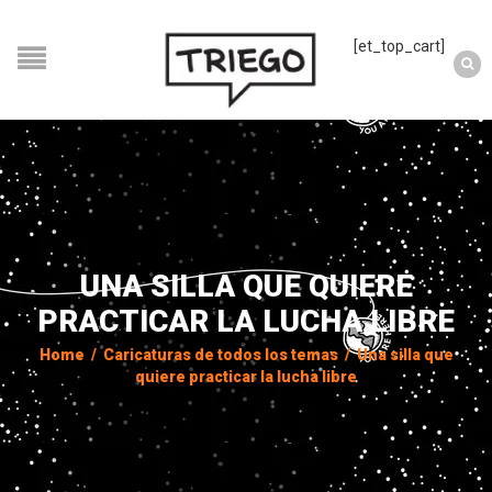
[et_top_cart]
UNA SILLA QUE QUIERE
PRACTICAR LA LUCHA LIBRE
Home
/
Caricaturas de todos los temas
/
Una silla que
quiere practicar la lucha libre