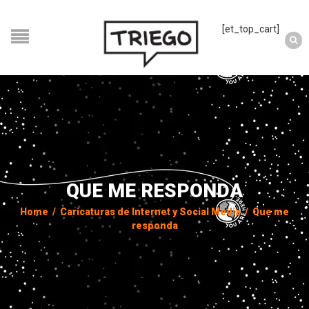
[et_top_cart]
QUE ME RESPONDA
Home
/
Caricaturas de Internet y Social Media
/
Que me
responda