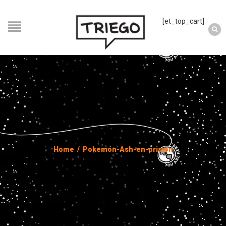
[et_top_cart]
Home
/
Pokemón-Ash-en-prisión