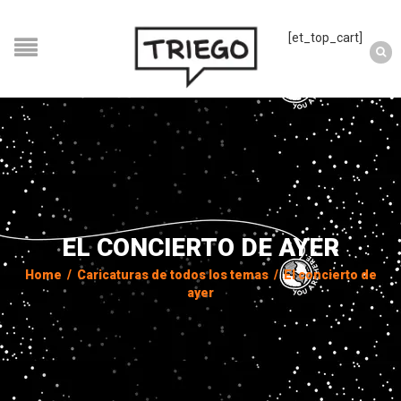
[et_top_cart]
EL CONCIERTO DE AYER
Home
/
Caricaturas de todos los temas
/
El concierto de
ayer