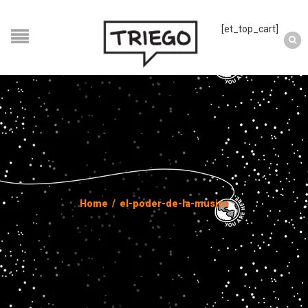
[et_top_cart]
Home
/
el-poder-de-la-musica