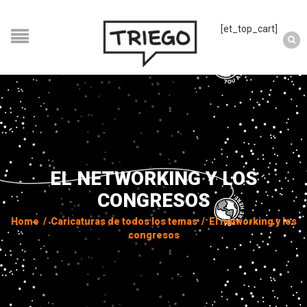
[et_top_cart]
EL NETWORKING Y LOS
CONGRESOS
Home
/
Caricaturas de todos los temas
/
El networking y los
congresos