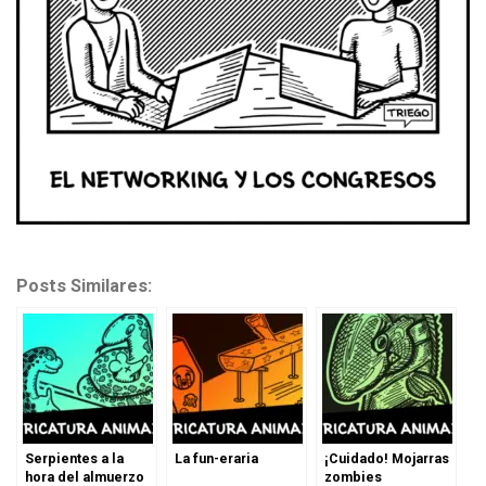
Posts Similares:
Serpientes a la
La fun-eraria
¡Cuidado! Mojarras
hora del almuerzo
zombies