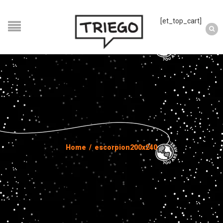
[et_top_cart]
Home
/
escorpion200x240