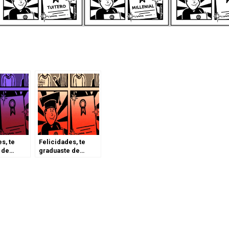
s, te
Felicidades, te
 de…
graduaste de…
(Parte 1)