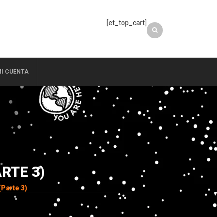
[et_top_cart]
I CUENTA
RTE 3)
(Parte 3)