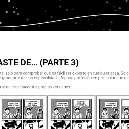
ASTE DE… (PARTE 3)
e, solo para comprobar que es fácil ser experto en cualquier cosa. Solo
te graduarte de esa especialidad. ¿Alguna profesión en particular que de
 si quieres hacer tus propias versiones.