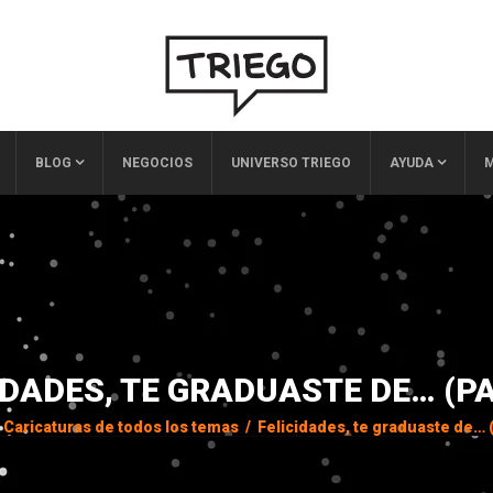
BLOG
NEGOCIOS
UNIVERSO TRIEGO
AYUDA
M
IDADES, TE GRADUASTE DE… (PA
Caricaturas de todos los temas
/
Felicidades, te graduaste de… 