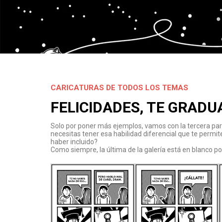
CARICATURAS DE TODOS LOS TEMAS
FELICIDADES, TE GRADU
Solo por poner más ejemplos, vamos con la tercera part
necesitas tener esa habilidad diferencial que te permi
haber incluido?
Como siempre, la última de la galería está en blanco por