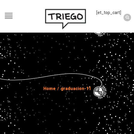
[et_top_cart]
Home
/
graduacion-11