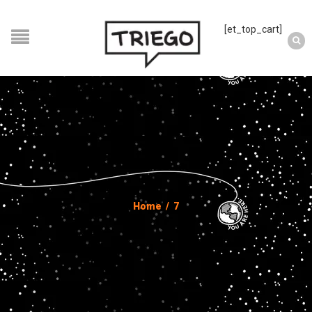
[et_top_cart]
Home
/
7