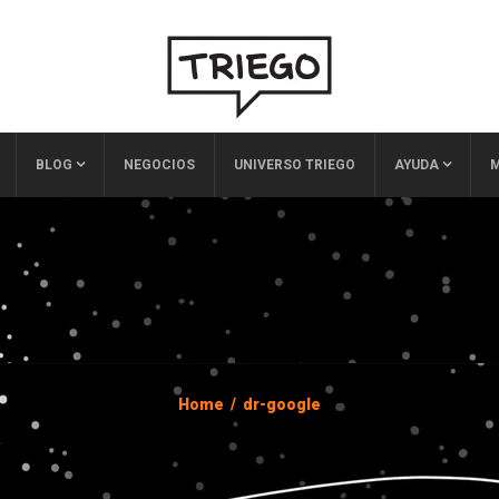
BLOG
NEGOCIOS
UNIVERSO TRIEGO
AYUDA
M
Home
/
dr-google