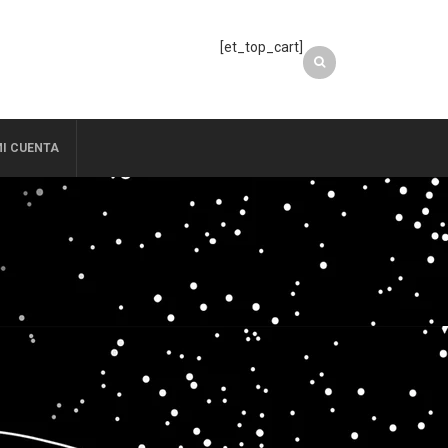
[et_top_cart]
I CUENTA