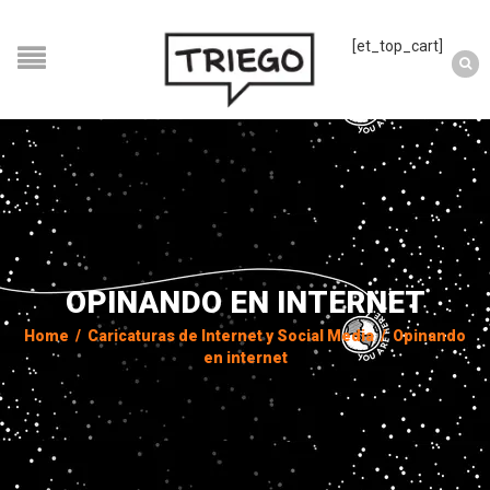
[et_top_cart]
OPINANDO EN INTERNET
Home
/
Caricaturas de Internet y Social Media
/
Opinando
en internet