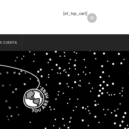
[et_top_cart]
I CUENTA