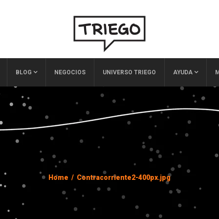
BLOG
NEGOCIOS
UNIVERSO TRIEGO
AYUDA
M
Home
/
Contracorriente2-400px.jpg