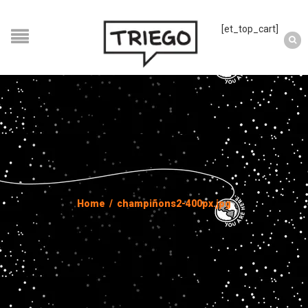
[et_top_cart]
Home
/
champiñons2-400px.jpg