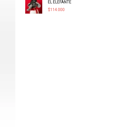
EL ELEFANTE
$
114.000