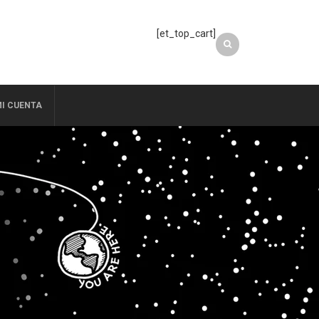
[et_top_cart]
I CUENTA