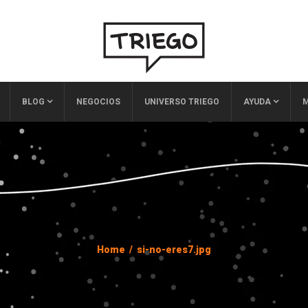
BLOG
NEGOCIOS
UNIVERSO TRIEGO
AYUDA
M
Home
/
si-no-eres7.jpg