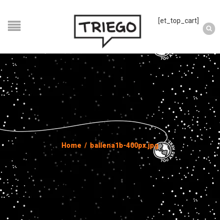
[et_top_cart]
Home
/
ballena1b-400px.jpg