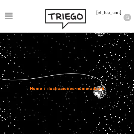
[et_top_cart]
Home
/
ilustraciones-numeradas-5