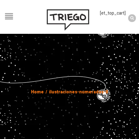
[et_top_cart]
Home
/
ilustraciones-numeradas-8