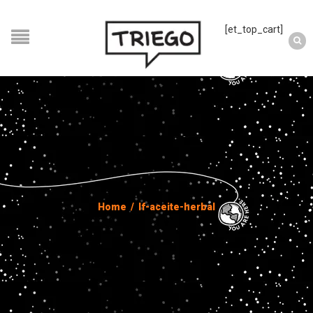
[et_top_cart]
Home
/
lf-aceite-herbal