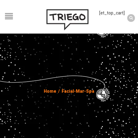
[et_top_cart]
Home
/
Facial-Mar-Spa