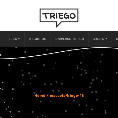
BLOG
NEGOCIOS
UNIVERSO TRIEGO
AYUDA
M
Home
/
mascota-triego-15