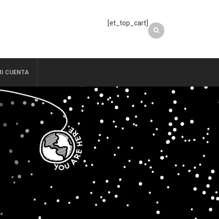
[et_top_cart]
I CUENTA