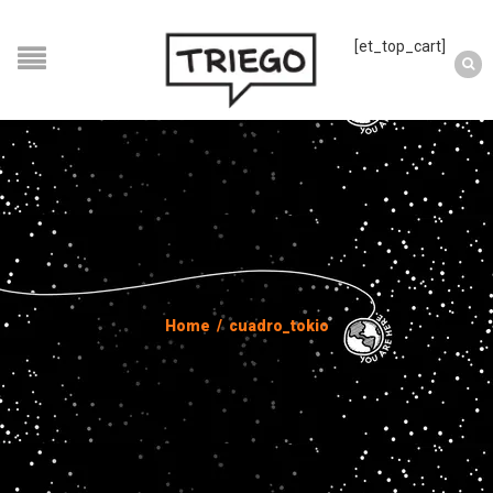
[et_top_cart]
Home
/
cuadro_tokio