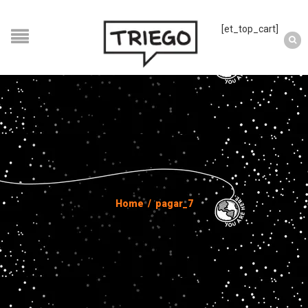
[et_top_cart]
Home
/
pagar_7