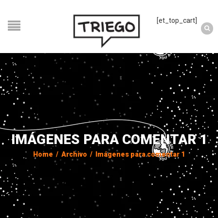
[et_top_cart]
IMÁGENES PARA COMENTAR 1
Home
/
Archivo
/
Imágenes para comentar 1