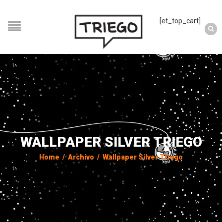
[et_top_cart]
WALLPAPER SILVER TRIEGO
Home
/
Archivo
/
Wallpaper Silver Triego