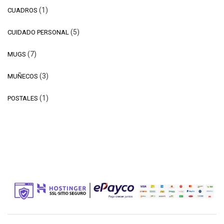
1
1
CUADROS
producto
5
5
CUIDADO PERSONAL
productos
7
7
MUGS
productos
3
3
MUÑECOS
productos
1
1
POSTALES
producto