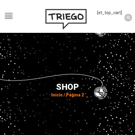
[et_top_cart]
SHOP
Inicio
/
Página 2