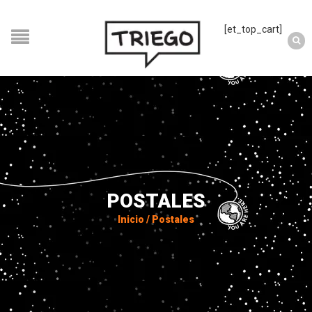
[et_top_cart]
POSTALES
Inicio
/
Postales