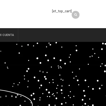
[et_top_cart]
I CUENTA