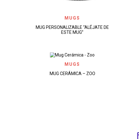
MUGS
AÑADIR A LA LISTA DE DESEOS
MUG PERSONALIZABLE “ALÉJATE DE
ESTE MUG”
MUGS
AÑADIR A LA LISTA DE DESEOS
MUG CERÁMICA – ZOO