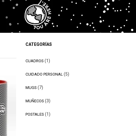
CATEGORÍAS
1
1
CUADROS
producto
5
5
CUIDADO PERSONAL
productos
7
7
MUGS
productos
3
3
MUÑECOS
productos
1
1
POSTALES
producto