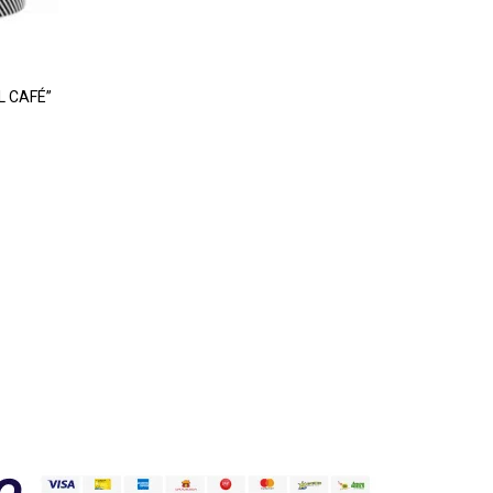
ESEOS
L CAFÉ”