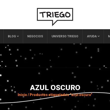
BLOG
NEGOCIOS
UNIVERSO TRIEGO
AYUDA
M
AZUL OSCURO
Inicio
/
Productos etiquetados “azul oscuro”