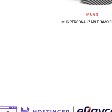
MUGS
AÑADIR A LA LISTA DE D
MUG PERSONALIZABLE “AMO E