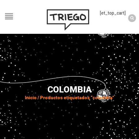
[et_top_cart]
COLOMBIA
Inicio
/
Productos etiquetados “colombia”