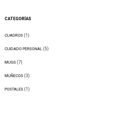
CATEGORÍAS
1
1
CUADROS
producto
5
5
CUIDADO PERSONAL
productos
7
7
MUGS
productos
3
3
MUÑECOS
productos
1
1
POSTALES
producto