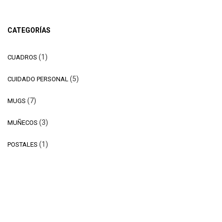
CATEGORÍAS
1
1
CUADROS
producto
5
5
CUIDADO PERSONAL
productos
7
7
MUGS
productos
3
3
MUÑECOS
productos
1
1
POSTALES
producto