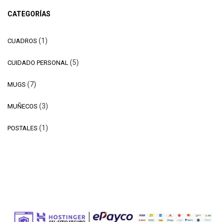
CATEGORÍAS
1
1
CUADROS
producto
5
5
CUIDADO PERSONAL
productos
7
7
MUGS
productos
3
3
MUÑECOS
productos
1
1
POSTALES
producto