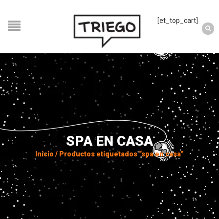
[et_top_cart]
SPA EN CASA
Inicio
/
Productos etiquetados “spa en casa”