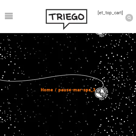
[et_top_cart]
Home
/
pause-mar-spa_3