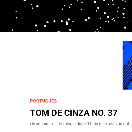
PORTUGUÊS
TOM DE CINZA NO. 37
Os seguidores da trilogia dos 50 tons de cinza vão en