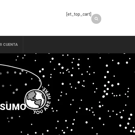
[et_top_cart]
I CUENTA
RESUMO