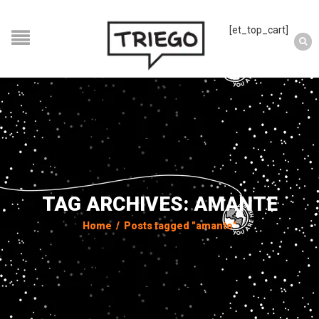
[et_top_cart]
TAG ARCHIVES: AMANTE
Home
/
Posts tagged "amante"