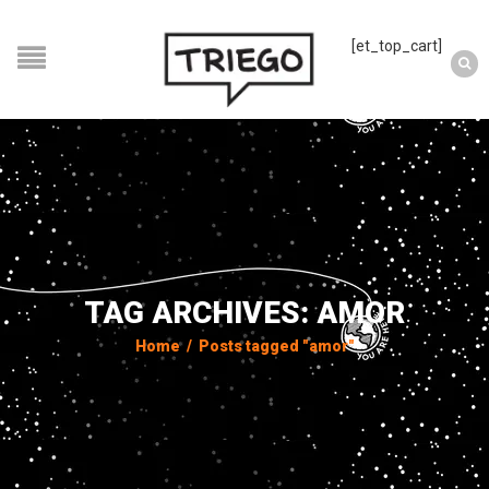
[et_top_cart]
TAG ARCHIVES: AMOR
Home
/
Posts tagged "amor"