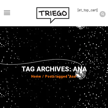
[et_top_cart]
TAG ARCHIVES: ANA
Home
/
Posts tagged "Ana"