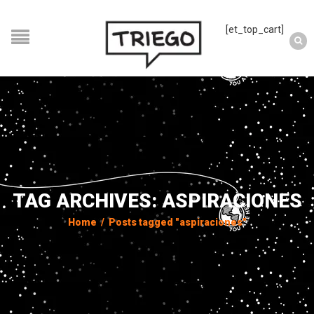
[et_top_cart]
TAG ARCHIVES: ASPIRACIONES
Home
/
Posts tagged "aspiraciones"