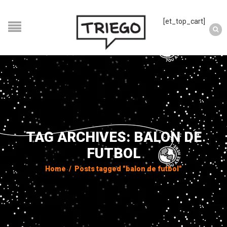
[et_top_cart]
TAG ARCHIVES: BALON DE
FUTBOL
Home
/
Posts tagged "balon de futbol"