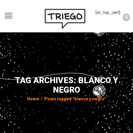
[et_top_cart]
TAG ARCHIVES: BLANCO Y
NEGRO
Home
/
Posts tagged "blanco y negro"