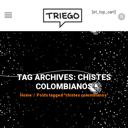
[et_top_cart]
TAG ARCHIVES: CHISTES
COLOMBIANOS
Home
/
Posts tagged "chistes colombianos"