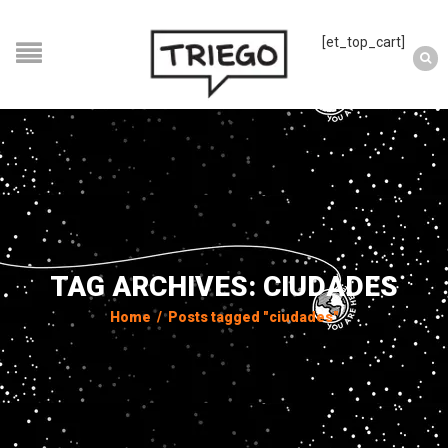
[et_top_cart]
TAG ARCHIVES: CIUDADES
Home
/
Posts tagged "ciudades"