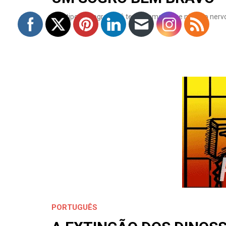
Que tipo de sogro você tem? Tomara que não tão nerv
PORTUGUÊS