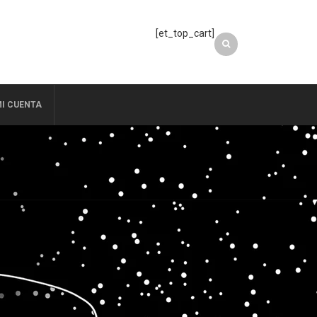
[et_top_cart]
I CUENTA