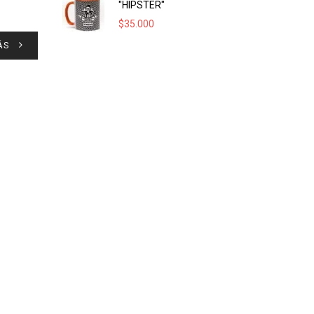
"HIPSTER"
$
35.000
ÁS