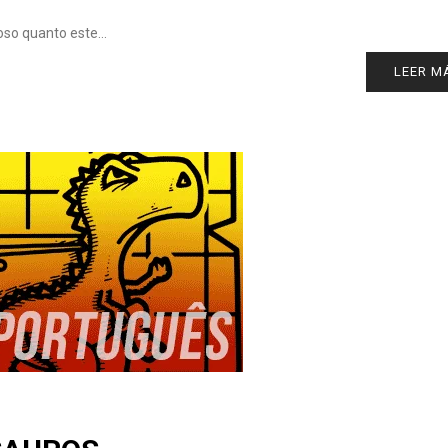
oso quanto este…
LEER M