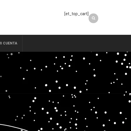
[et_top_cart]
I CUENTA